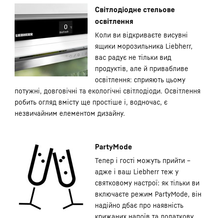
Світлодіодне стельове
освітлення
Коли ви відкриваєте висувні
ящики морозильника Liebherr,
вас радує не тільки вид
продуктів, але й привабливе
освітлення: сприяють цьому
потужні, довговічні та екологічні світлодіоди. Освітлення
робить огляд вмісту ще простіше і, водночас, є
незвичайним елементом дизайну.
PartyMode
Тепер і гості можуть прийти –
адже і ваш Liebherr теж у
святковому настрої: як тільки ви
включаєте режим PartyMode, він
надійно дбає про наявність
крижаних напоїв та додаткову