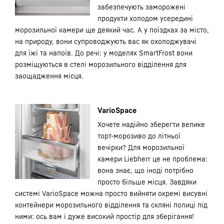
забезпечують заморожені
продукти холодом усередині
морозильної камери ще деякий час. А у поїздках за місто,
на природу, вони супроводжують вас як охолоджувачі
для їжі та напоїв. До речі: у моделях SmartFrost вони
розміщуються в стелі морозильного відділення для
заощадження місця.
VarioSpace
Хочете надійно зберегти велике
торт-морозиво до літньої
вечірки? Для морозильної
камери Liebherr це не проблема:
вона знає, що іноді потрібно
просто більше місця. Завдяки
системі VarioSpace можна просто вийняти окремі висувні
контейнери морозильного відділення та скляні полиці під
ними: ось вам і дуже високий простір для зберігання!