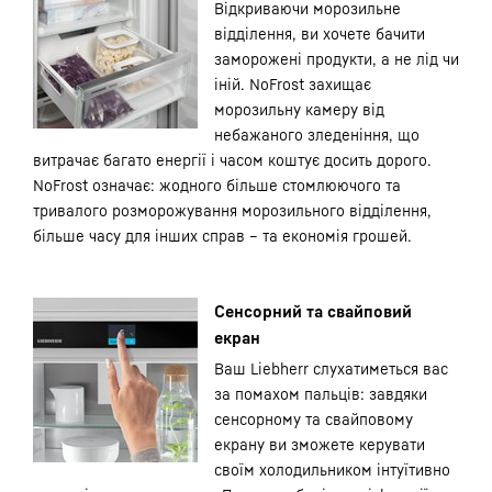
Відкриваючи морозильне
відділення, ви хочете бачити
заморожені продукти, а не лід чи
іній. NoFrost захищає
морозильну камеру від
небажаного зледеніння, що
витрачає багато енергії і часом коштує досить дорого.
NoFrost означає: жодного більше стомлюючого та
тривалого розморожування морозильного відділення,
більше часу для інших справ – та економія грошей.
Сенсорний та свайповий
екран
Ваш Liebherr слухатиметься вас
за помахом пальців: завдяки
сенсорному та свайповому
екрану ви зможете керувати
своїм холодильником інтуїтивно