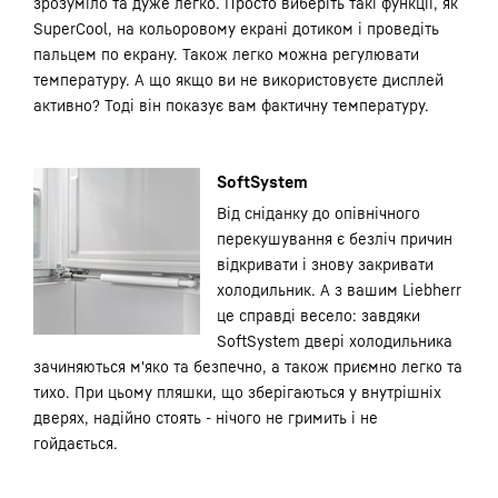
зрозуміло та дуже легко. Просто виберіть такі функції, як
SuperCool, на кольоровому екрані дотиком і проведіть
пальцем по екрану. Також легко можна регулювати
температуру. А що якщо ви не використовуєте дисплей
активно? Тоді він показує вам фактичну температуру.
SoftSystem
Від сніданку до опівнічного
перекушування є безліч причин
відкривати і знову закривати
холодильник. А з вашим Liebherr
це справді весело: завдяки
SoftSystem двері холодильника
зачиняються м'яко та безпечно, а також приємно легко та
тихо. При цьому пляшки, що зберігаються у внутрішніх
дверях, надійно стоять - нічого не гримить і не
гойдається.