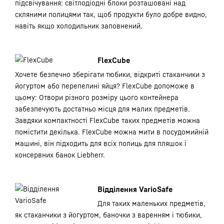
підсвічування: світлодіодні блоки розташовані над
скляними полицями так, щоб продукти було добре видно,
навіть якщо холодильник заповнений.
FlexCube
Хочете безпечно зберігати тюбики, відкриті стаканчики з
йогуртом або перепелині яйця? FlexCube допоможе в
цьому: Отвори різного розміру цього контейнера
забезпечують достатньо місця для малих предметів.
Завдяки компактності FlexCube таких предметів можна
помістити декілька. FlexCube можна мити в посудомийній
машині, він підходить для всіх полиць для пляшок і
консервних банок Liebherr.
Відділення VarioSafe
Для таких маленьких предметів,
як стаканчики з йогуртом, баночки з варенням і тюбики,