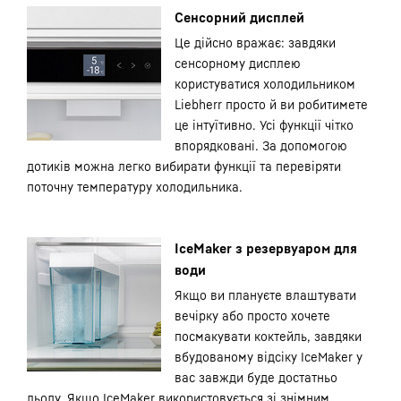
Сенсорний дисплей
Це дійсно вражає: завдяки
сенсорному дисплею
користуватися холодильником
Liebherr просто й ви робитимете
це інтуїтивно. Усі функції чітко
впорядковані. За допомогою
дотиків можна легко вибирати функції та перевіряти
поточну температуру холодильника.
IceMaker з резервуаром для
води
Якщо ви плануєте влаштувати
вечірку або просто хочете
посмакувати коктейль, завдяки
вбудованому відсіку IceMaker у
вас завжди буде достатньо
льоду. Якщо IceMaker використовується зі знімним