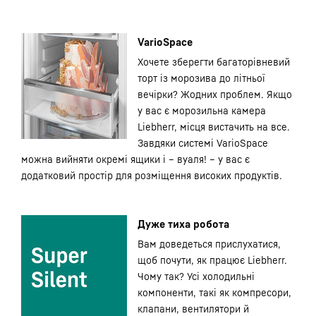
VarioSpace
Хочете зберегти багаторівневий
торт із морозива до літньої
вечірки? Жодних проблем. Якщо
у вас є морозильна камера
Liebherr, місця вистачить на все.
Завдяки системі VarioSpace
можна вийняти окремі ящики і – вуаля! – у вас є
додатковий простір для розміщення високих продуктів.
Дуже тиха робота
Вам доведеться прислухатися,
щоб почути, як працює Liebherr.
Чому так? Усі холодильні
компоненти, такі як компресори,
клапани, вентилятори й