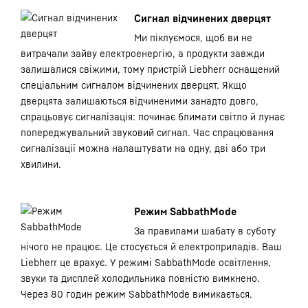
Сигнал відчинених дверцят
Ми піклуємося, щоб ви не
витрачали зайву електроенергію, а продукти завжди
залишалися свіжими, тому пристрій Liebherr оснащений
спеціальним сигналом відчинених дверцят. Якщо
дверцята залишаються відчиненими занадто довго,
спрацьовує сигналізація: починає блимати світло й лунає
попереджувальний звуковий сигнал. Час спрацювання
сигналізації можна налаштувати на одну, дві або три
хвилини.
Режим SabbathMode
За правилами шабату в суботу
нічого не працює. Це стосується й електроприладів. Ваш
Liebherr це врахує. У режимі SabbathMode освітлення,
звуки та дисплей холодильника повністю вимкнено.
Через 80 годин режим SabbathMode вимикається.