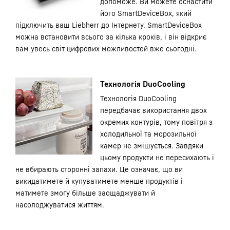
допоможе. Ви можете оснастити
його SmartDeviceBox, який
підключить ваш Liebherr до Інтернету. SmartDeviceBox
можна встановити всього за кілька кроків, і він відкриє
вам увесь світ цифрових можливостей вже сьогодні.
Технологія DuoCooling
Технологія DuoCooling
передбачає використання двох
окремих контурів, тому повітря з
холодильної та морозильної
камер не змішується. Завдяки
цьому продукти не пересихають і
не вбирають сторонні запахи. Це означає, що ви
викидатимете й купуватимете менше продуктів і
матимете змогу більше заощаджувати й
насолоджуватися життям.