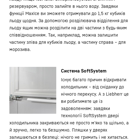
резервуаром, просто залийте в нього воду. Завдяки
функції MaxIce ви зможете отримувати до 1,5 кг кубиків
льоду щодня. За допомогою розділювача відділення для
льоду ящик можна розділити на дві частини з будь-яким
співвідношенням. Так, наприклад, можна залишити
частину зліва для кубиків льоду, а частину справа – для
морозива.
Система SoftSystem
Існує багато причин відкривати
холодильник – від сніданку до
нічного перекусу. А з Liebherr це
ви робитимете це із
задоволенням: завдяки
технології SoftSystem двері
холодильника закриваються не просто м’яко та щільно, а
й зручно, легко та безшумно. Пляшки у дверях
залишаються в безпеці: нічого не гримить і не хитається.