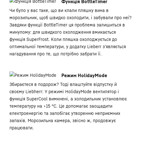
Функція BottleTimer
Чи було у вас таке, що ви клали пляшку вина в
морозильник, щоб швидко охолодити, і забували про неї?
Завдяки функції BottleTimer ця проблема залишиться в
минулому: для швидкого охолодження вмикається
функція SuperFrost. Коли пляшка охолоджується до
оптимальної температури, у додатку Lieberr з’являється
нагадування про те, що потрібно забрати її.
Режим HolidayMode
Збираєтеся в подорож? Тоді влаштуйте відпустку й
своєму Liebherr: У режимі HolidayMode вентилятор і
функція SuperCool вимкнені, а холодильник установлює
температуру на +15 °C. Це допомагає заощадити
електроенергію та запобігає утворенню неприємних
запахів. Морозильна камера, звісно ж, продовжує
працювати.