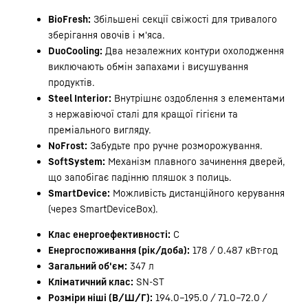
BioFresh:
Збільшені секції свіжості для тривалого
зберігання овочів і м'яса.
DuoCooling:
Два незалежних контури охолодження
виключають обмін запахами і висушування
продуктів.
Steel Interior:
Внутрішнє оздоблення з елементами
з нержавіючої сталі для кращої гігієни та
преміального вигляду.
NoFrost:
Забудьте про ручне розморожування.
SoftSystem:
Механізм плавного зачинення дверей,
що запобігає падінню пляшок з полиць.
SmartDevice:
Можливість дистанційного керування
(через SmartDeviceBox).
Клас енергоефективності:
C
Енергоспоживання (рік/доба):
178 / 0.487 кВт·год
Загальний об'єм:
347 л
Кліматичний клас:
SN-ST
Розміри ніші (В/Ш/Г):
194.0–195.0 / 71.0–72.0 /