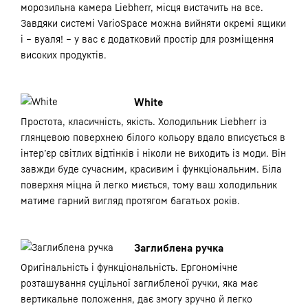
морозильна камера Liebherr, місця вистачить на все.
Завдяки системі VarioSpace можна вийняти окремі ящики
і – вуаля! – у вас є додатковий простір для розміщення
високих продуктів.
White
Простота, класичність, якість. Холодильник Liebherr із
глянцевою поверхнею білого кольору вдало вписується в
інтер’єр світлих відтінків і ніколи не виходить із моди. Він
завжди буде сучасним, красивим і функціональним. Біла
поверхня міцна й легко миється, тому ваш холодильник
матиме гарний вигляд протягом багатьох років.
Заглиблена ручка
Оригінальність і функціональність. Ергономічне
розташування суцільної заглибленої ручки, яка має
вертикальне положення, дає змогу зручно й легко