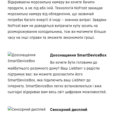
Відкриваючи морозильну камеру ви хочете бачити
продукти, а не лід або іній. Технологія NoFrost захищає
морозильну камеру від обледеніння, що зазвичай
потребує багато енергії й іноді – значних витрат. Завдяки
NoFrost вам не доведеться витрачати купу зусиль на
розморожування холодильника, тож ви матимете більше
часу на інші справи та зможете зекономити гроші.
Дооснащення SmartDeviceBox
Ви хочете бути готовими до
майбутнього розумного дому? Ваш Liebherr з радістю
підтримує вас: ви можете дооснастити його
SmartDeviceBox, яка підключить ваш Liebherr до
інтернету. SmartDeviceBox легко встановлюється і вже
сьогодні відкриває вам весь світ цифрових можливостей.
Сенсорний дисплей