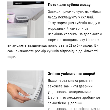
Лоток для кубика льоду
Завжди приємно чути, як кубики
льоду поклацують у склянці.
Тому форма для кубиків льоду в
морозильній камері – це
незмінна класика. За допомогою
форми в холодильнику Liebherr
ви зможете заздалегідь приготувати 21 кубик льоду. Ви
самі визначаєте розмір кубиків відповідно до кількості
води.
Змінне ущільнення дверей
Якщо через кілька років ви
захочете замінити дверний
ущільнювач холодильника
Liebherr, то зможете зробити це
самостійно. Дверний
ущільнювач легко знімається та