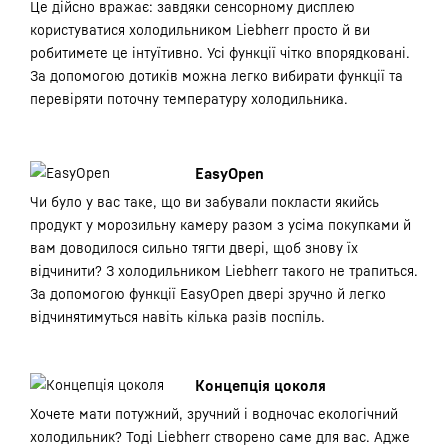
Це дійсно вражає: завдяки сенсорному дисплею
користуватися холодильником Liebherr просто й ви
робитимете це інтуїтивно. Усі функції чітко впорядковані.
За допомогою дотиків можна легко вибирати функції та
перевіряти поточну температуру холодильника.
EasyOpen
Чи було у вас таке, що ви забували покласти якийсь
продукт у морозильну камеру разом з усіма покупками й
вам доводилося сильно тягти двері, щоб знову їх
відчинити? З холодильником Liebherr такого не трапиться.
За допомогою функції EasyOpen двері зручно й легко
відчинятимуться навіть кілька разів поспіль.
Концепція цоколя
Хочете мати потужний, зручний і водночас екологічний
холодильник? Тоді Liebherr створено саме для вас. Адже