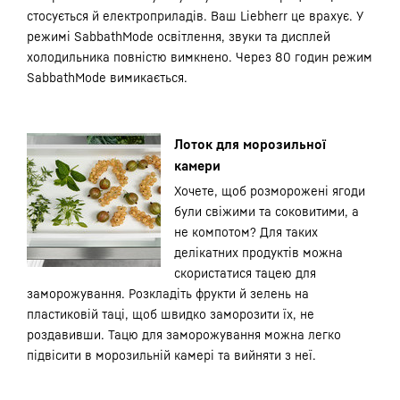
стосується й електроприладів. Ваш Liebherr це врахує. У
режимі SabbathMode освітлення, звуки та дисплей
холодильника повністю вимкнено. Через 80 годин режим
SabbathMode вимикається.
Лоток для морозильної
камери
Хочете, щоб розморожені ягоди
були свіжими та соковитими, а
не компотом? Для таких
делікатних продуктів можна
скористатися тацею для
заморожування. Розкладіть фрукти й зелень на
пластиковій таці, щоб швидко заморозити їх, не
роздавивши. Тацю для заморожування можна легко
підвісити в морозильній камері та вийняти з неї.