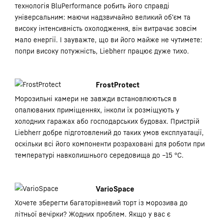
технологія BluPerformance робить його справді
універсальним: маючи надзвичайно великий об’єм та
високу інтенсивність охолодження, він витрачає зовсім
мало енергії. І зауважте, що ви його майже не чутимете:
попри високу потужність, Liebherr працює дуже тихо.
FrostProtect
Морозильні камери не завжди встановлюються в
опалюваних приміщеннях, інколи їх розміщують у
холодних гаражах або господарських будовах. Пристрій
Liebherr добре підготовлений до таких умов експлуатації,
оскільки всі його компоненти розраховані для роботи при
температурі навколишнього середовища до –15 °C.
VarioSpace
Хочете зберегти багаторівневий торт із морозива до
літньої вечірки? Жодних проблем. Якщо у вас є