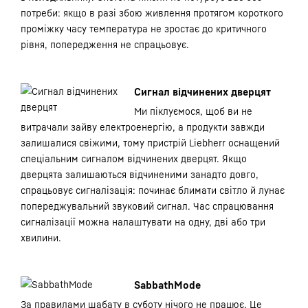
потреби: якщо в разі збою живлення протягом короткого
проміжку часу температура не зростає до критичного
рівня, попередження не спрацьовує.
Сигнал відчинених дверцят
Ми піклуємося, щоб ви не
витрачали зайву електроенергію, а продукти завжди
залишалися свіжими, тому пристрій Liebherr оснащений
спеціальним сигналом відчинених дверцят. Якщо
дверцята залишаються відчиненими занадто довго,
спрацьовує сигналізація: починає блимати світло й лунає
попереджувальний звуковий сигнал. Час спрацювання
сигналізації можна налаштувати на одну, дві або три
хвилини.
SabbathMode
За правилами шабату в суботу нічого не працює. Це