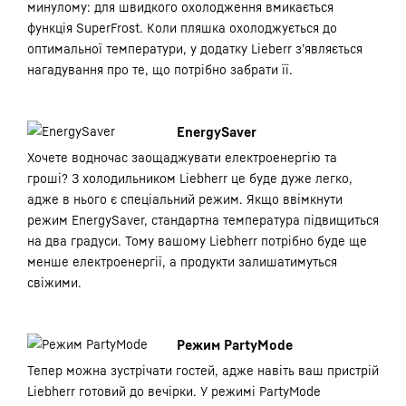
минулому: для швидкого охолодження вмикається
функція SuperFrost. Коли пляшка охолоджується до
оптимальної температури, у додатку Lieberr з’являється
нагадування про те, що потрібно забрати її.
EnergySaver
Хочете водночас заощаджувати електроенергію та
гроші? З холодильником Liebherr це буде дуже легко,
адже в нього є спеціальний режим. Якщо ввімкнути
режим EnergySaver, стандартна температура підвищиться
на два градуси. Тому вашому Liebherr потрібно буде ще
менше електроенергії, а продукти залишатимуться
свіжими.
Режим PartyMode
Тепер можна зустрічати гостей, адже навіть ваш пристрій
Liebherr готовий до вечірки. У режимі PartyMode