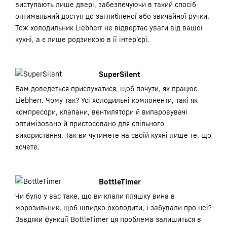
виступають лише двері, забезпечуючи в такий спосіб
оптимальний доступ до заглибленої або звичайної ручки.
Тож холодильник Liebherr не відвертає уваги від вашої
кухні, а є лише родзинкою в її інтер’єрі.
SuperSilent
Вам доведеться прислухатися, щоб почути, як працює
Liebherr. Чому так? Усі холодильні компоненти, такі як
компресори, клапани, вентилятори й випаровувачі
оптимізовано й пристосовано для спільного
використання. Так ви чутимете на своїй кухні лише те, що
хочете.
BottleTimer
Чи було у вас таке, що ви клали пляшку вина в
морозильник, щоб швидко охолодити, і забували про неї?
Завдяки функції BottleTimer ця проблема залишиться в