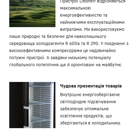
Пристрої Liebherr відрізняються
максимальною
енергоефективністю та
найнижчими експлуатаційними
витратами. Ми використовуємо
лише природні та безпечні для навколишнього
середовища холодоагенти R 600a та R 290. У поєднанні з
високоефективними компресорами це надзвичайно
потужні пристрої. А завдяки низькому потенціалу
глобального потепління ще й орієнтовані на майбутнє.
Чудова презентація товарів
Внутрішнє енергозберігаюче
світлодіодне підсвічування
забезпечує оптимальне
освітлення продуктів, що
зберігаються в холодильнику.