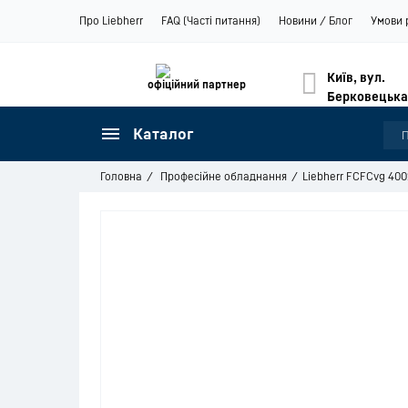
Про Liebherr
FAQ (Часті питання)
Новини / Блог
Умови 
Київ, вул.
офіційний партнер
Берковецька
Каталог
Головна
Професійне обладнання
Liebherr FCFCvg 400