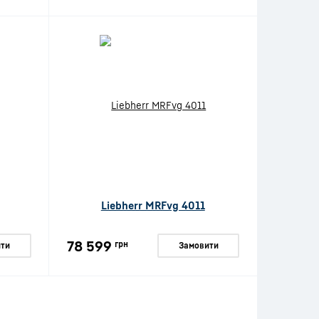
Liebherr MRFvg 4011
78 599
грн
ти
Замовити