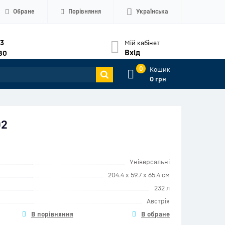
Обране
Порівняння
Українська
33
Мій кабінет
Вхід
80
0
Кошик
0 грн
02
Універсальні
204.4 x 59.7 x 65.4 см
232 л
Австрія