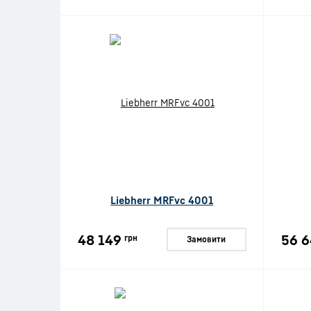
Liebherr MRFvc 4001
48 149
56 6
грн
Замовити