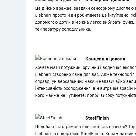
Це дійсно вражає: завдяки сенсорному дисплею 
Liebherr просто й ви робитимете це інтуїтивно. Ус
допомогою дотиків можна легко вибирати функції
температуру холодильника.
Концепція цоколя
Хочете мати потужний, зручний і водночас еколо
Liebherr створено саме для вас. Адже технологія
справді універсальним: маючи надзвичайно вели
інтенсивність охолодження, він витрачає зовсім м
його майже не чутимете: попри високу потужність
SteelFinish
Подобається стримана елегантність на кухні? Тод
Liebherr із поверхнею SteelFinish. Коламінатний