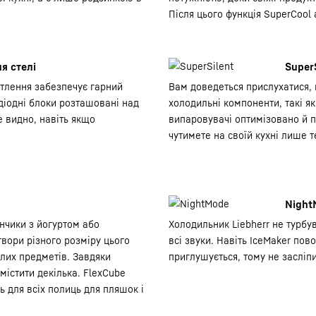
Після цього функція SuperCool
я стелі
Super
ітлення забезпечує гарний
Вам доведеться прислухатися, щ
одіодні блоки розташовані над
холодильні компоненти, такі я
 видно, навіть якщо
випаровувачі оптимізовано й п
чутимете на своїй кухні лише т
Night
анчики з йогуртом або
Холодильник Liebherr не турбу
вори різного розміру цього
всі звуки. Навіть IceMaker пов
лих предметів. Завдяки
приглушується, тому не засліпи
містити декілька. FlexCube
 для всіх полиць для пляшок і