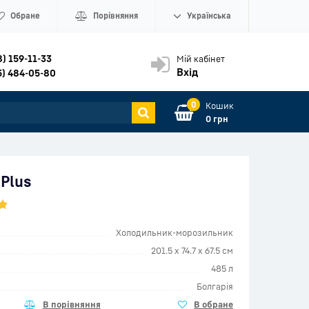
Обране
Порівняння
Українська
8) 159-11-33
Мій кабінет
Вхід
5) 484-05-80
0
Кошик
0 грн
 Plus
Холодильник-морозильник
201.5 x 74.7 x 67.5 см
485 л
Болгарія