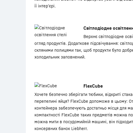
її інтер’єрі.
Світлодіодне освітленн
Верхнє світлодіодне осв
огляд продуктів. Додаткове підсвічування: світл
скляними полицями так, щоб продукти було добре
холодильник заповнений.
FlexCube
Хочете безпечно зберігати тюбики, відкриті стак
перепелині яйця? FlexCube допоможе в цьому: От
контейнера забезпечують достатньо місця для ма
компактності FlexCube таких предметів можна по
можна мити в посудомийній машині, він підходить
консервних банок Liebherr.