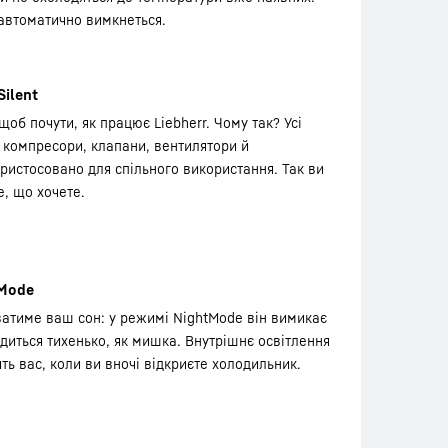
 автоматично вимкнеться.
Silent
об почути, як працює Liebherr. Чому так? Усі
к компресори, клапани, вентилятори й
ристосовано для спільного використання. Так ви
е, що хочете.
Mode
ватиме ваш сон: у режимі NightMode він вимикає
одиться тихенько, як мишка. Внутрішнє освітлення
ть вас, коли ви вночі відкриєте холодильник.