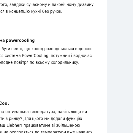
того, завдяки сучасному й лаконічному дизайну
ся в концепцію кухні без ручок.
ма powercooling
 бути певні, що холод розподіляється відносно
ся система PowerCooling: потужний і водночас
олодне повітря по всьому холодильнику.
Cool
ла оптимальна температура, навіть якщо ви
кти з ринку? Для цього ми додали функцію
 ваш Liebherr працюватиме зі збільшеною
ти не охолодяться до температури вже наявних.