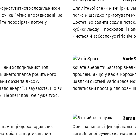
користуватися холодильником
Для літньої спеки й вечірки. З
і функції чітко впорядковані. За
легко й швидко приготувати ку
 та перевіряти поточну
Достатньо залити воду в лоток,
кубики льоду — прохолодні нап
миється й забезпечує гігієнічн
Vario
гічний холодильник? Тоді
Хочете зберегти багаторівневи
 BluPerformance робить його
проблем. Якщо у вас є морозиль
кий об’єм та високу
Завдяки системі VarioSpace мож
ало енергії. І зауважте, що ви
додатковий простір для розміщ
, Liebherr працює дуже тихо.
Загли
і вам підійде холодильник
Оригінальність і функціональні
 матеріал із вертикальним
заглибленої ручки, яка має ве