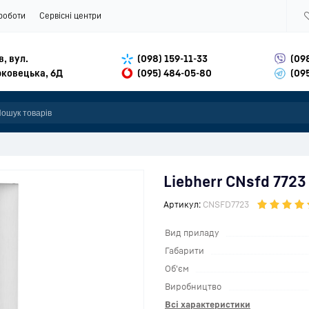
роботи
Сервісні центри
в, вул.
(098) 159-11-33
(09
ковецька, 6Д
(095) 484-05-80
(09
Liebherr CNsfd 7723
Артикул:
CNSFD7723
Вид приладу
Габарити
Об'єм
Виробництво
Всі характеристики