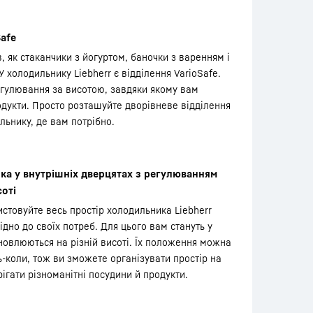
Safe
, як стаканчики з йогуртом, баночки з варенням і
У холодильнику Liebherr є відділення VarioSafe.
егулювання за висотою, завдяки якому вам
одукти. Просто розташуйте дворівневе відділення
ильнику, де вам потрібно.
ка у внутрішніх дверцятах з регулюванням
соті
стовуйте весь простір холодильника Liebherr
ідно до своїх потреб. Для цього вам стануть у
ановлюються на різній висоті. Їх положення можна
-коли, тож ви зможете організувати простір на
ігати різноманітні посудини й продукти.