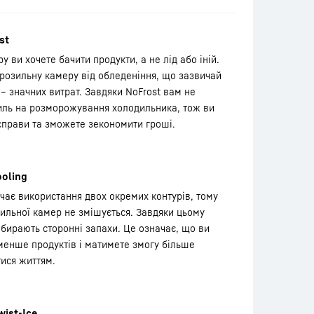
st
ви хочете бачити продукти, а не лід або іній.
розильну камеру від обледеніння, що зазвичай
і – значних витрат. Завдяки NoFrost вам не
силь на розморожування холодильника, тож ви
справи та зможете зекономити гроші.
oling
чає використання двох окремих контурів, тому
зильної камер не змішується. Завдяки цьому
вбирають сторонні запахи. Це означає, що ви
менше продуктів і матимете змогу більше
ися життям.
wist-Ice