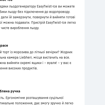
авдяки льодогенератору EasyTwist-Ice ви можете
бики льоду без підключення до водопроводу.
 дати їй замерзнути, повернути й вийняти готові
ої можна подавати. Пристрій EasyTwist-Ice легко
о чисте вироблення льоду.
Space
й торт із морозива до літньої вечірки? Жодних
на камера Liebherr, місця вистачить на все.
на вийняти окремі ящики і – вуаля! – у вас є
ення високих продуктів.
блена ручка
сть. Ергономічне розташування суцільної
ртикальне положення, дає змогу зручно й легко