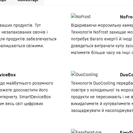
NoFro
ваших продуктів. Тут
Відкриваючи морозильну камеру 
 незапакованих овочів і
Технологія NoFrost захищає мо
ля продуктів забезпечується
потребує багато енергії й інод
 залишаються свіжими.
доведеться витрачати купу зу
матимете більше часу на інші 
viceBox
DuoCo
 до майбутнього розумного
Технологія DuoCooling передба
можете дооснастити його
повітря з холодильної та моро
інтернету. SmartDeviceBox
продукти не пересихають і не 
ам весь світ цифрових
викидатимете й купуватимете 
заощаджувати й насолоджуват
EasyT