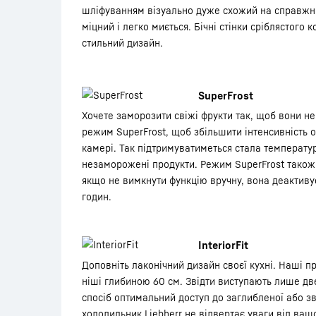
шліфуванням візуально дуже схожий на справжню
міцний і легко миється. Бічні стінки сріблястого
стильний дизайн.
SuperFrost
Хочете заморозити свіжі фрукти так, щоб вони не
режим SuperFrost, щоб збільшити інтенсивність
камері. Так підтримуватиметься стала температу
незаморожені продукти. Режим SuperFrost також 
якщо не вимкнути функцію вручну, вона деактиву
годин.
InteriorFit
Доповніть лаконічний дизайн своєї кухні. Наші п
ніші глибиною 60 см. Звідти виступають лише дв
спосіб оптимальний доступ до заглибленої або зв
холодильник Liebherr не відвертає уваги від ваш