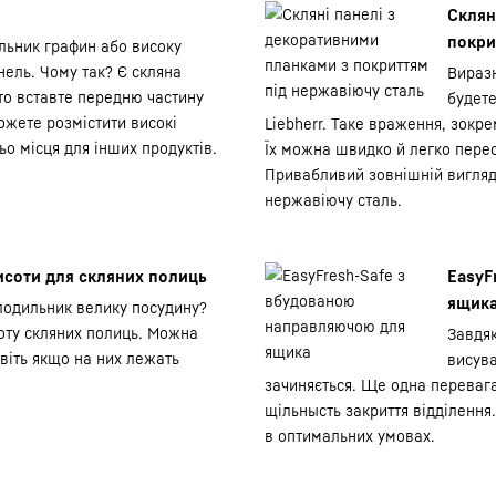
Склян
покри
льник графин або високу
нель. Чому так? Є скляна
Виразн
сто вставте передню частину
будете
можете розмістити високі
Liebherr. Таке враження, зокре
о місця для інших продуктів.
Їх можна швидко й легко пере
Привабливий зовнішній вигляд
нержавіючу сталь.
исоти для скляних полиць
EasyF
ящик
лодильник велику посудину?
оту скляних полиць. Можна
Завдя
віть якщо на них лежать
висува
зачиняється. Ще одна перевага
щільнысть закриття відділення
в оптимальних умовах.