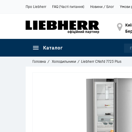
Про Liebherr
FAQ (Часті питання)
Новини / Блог
Умови 
Киї
Бер
офіційний партнер
Каталог
Головна
Холодильники
Liebherr CNsfd 7723 Plus