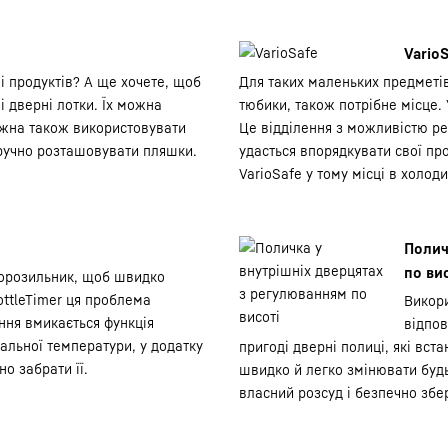
Vario
 і продуктів? А ще хочете, щоб
Для таких маленьких предметів
і дверні лотки. Їх можна
тюбики, також потрібне місце. 
ожна також використовувати
Це відділення з можливістю р
зручно розташовувати пляшки.
удасться впорядкувати свої пр
VarioSafe у тому місці в холод
Полич
по ви
морозильник, щоб швидко
ottleTimer ця проблема
Викори
ня вмикається функція
відпов
альної температури, у додатку
пригоді дверні полиці, які вст
но забрати її.
швидко й легко змінювати будь
власний розсуд і безпечно збер