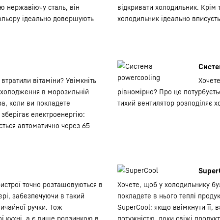
 нержавіючу сталь, він
відкривати холодильник. Крім 
 кольору ідеально довершують
холодильник ідеально вписуєть
Систе
 втратили вітаміни? Увімкніть
Хочете
 охолодження в морозильній
рівномірно? Про це потурбуєть
ра, коли ви покладете
тихий вентилятор розподіляє х
зберігає електроенергію:
ється автоматично через 65
Super
ристрої точно розташовуються в
Хочете, щоб у холодильнику бу
ері, забезпечуючи в такий
покладете в нього теплі проду
ичайної ручки. Тож
SuperCool: якщо ввімкнути її,
ої кухні, а є лише родзинкою в
потужністю, доки свіжі продук