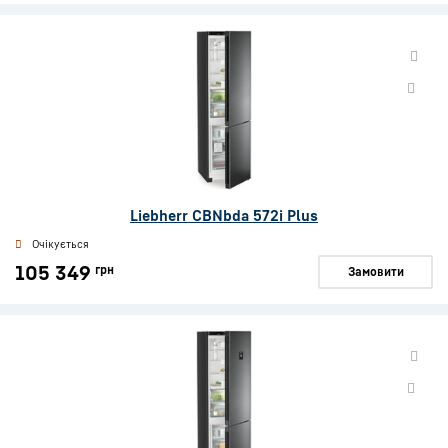
Liebherr CBNbda 572i Plus
Очікується
105 349
грн
Замовити