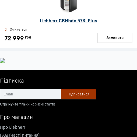
Liebherr CBNbdc 573i Plus
Очікується
72 999
грн
Замовити
Підписка
Підписатися
Отримуйте тільки корисні статті!
Про магазин
Про Liebherr
FAQ (Часті питання)