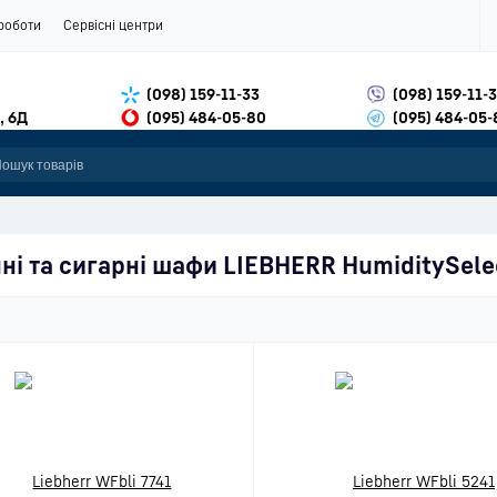
роботи
Сервісні центри
(098) 159-11-33
(098) 159-11-
, 6Д
(095) 484-05-80
(095) 484-05-
ні та сигарні шафи LIEBHERR
HumiditySele