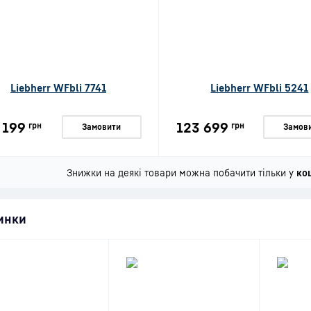
Liebherr WFbli 7741
Liebherr WFbli 5241
 199
123 699
грн
грн
Замовити
Замов
Знижки на деякі товари можна побачити тільки у
ко
инки