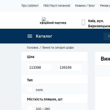
Про Liebherr
FAQ (Часті питання)
Новини / Блог
Умови 
Київ, вул.
офіційний партнер
Берковецька
Каталог
Головна
Винні та сигарні шафи
Ціна
Вин
Тип
соло
Місткість пляшок, шт
100 – 180