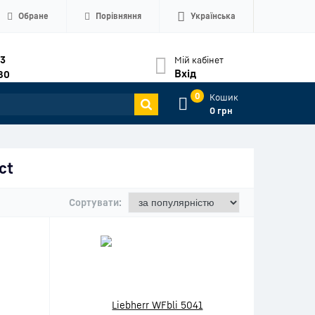
Обране
Порівняння
Українська
33
Мій кабінет
Вхід
80
0
Кошик
0 грн
ct
Сортувати: