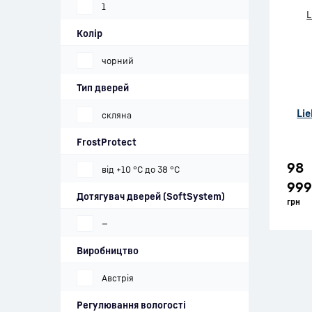
1
Колір
чорний
Тип дверей
Li
скляна
FrostProtect
98
від +10 °C до 38 °C
999
Дотягувач дверей (SoftSystem)
грн
—
Виробництво
Австрія
Регулювання вологості