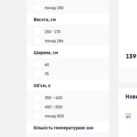
понад 180
Висота, см
150 - 170
понад 186
Ширина, см
139
60
75
Об'єм, л
Нов
350 – 400
450 – 500
понад 500
Кількість температурних зон