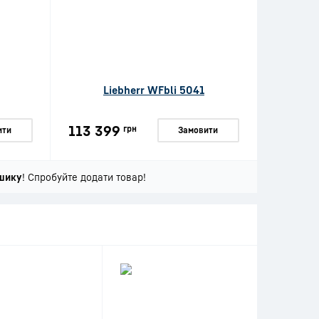
Liebherr WFbli 5041
113 399
грн
ити
Замовити
шику
! Спробуйте додати товар!