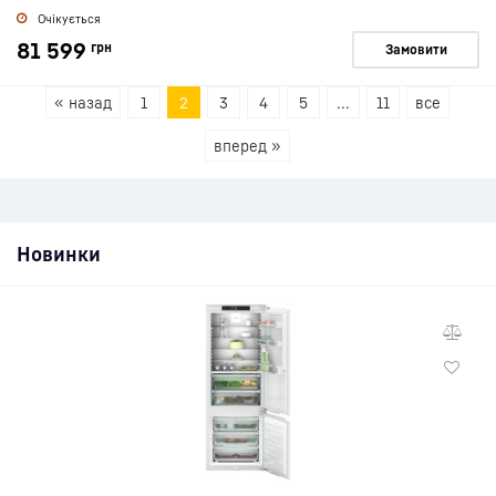
Очікується
81 599
грн
Замовити
« назад
1
2
3
4
5
...
11
все
вперед »
Новинки