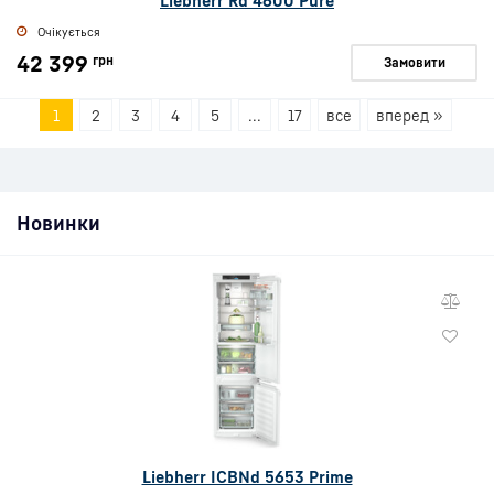
Liebherr Rd 4600 Pure
Очікується
42 399
грн
Замовити
1
2
3
4
5
...
17
все
вперед »
Новинки
Liebherr ICBNd 5653 Prime