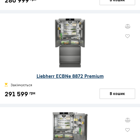
280 999
Liebherr ECBNe 8872 Premium
Закінчується
291 599
грн
В кошик