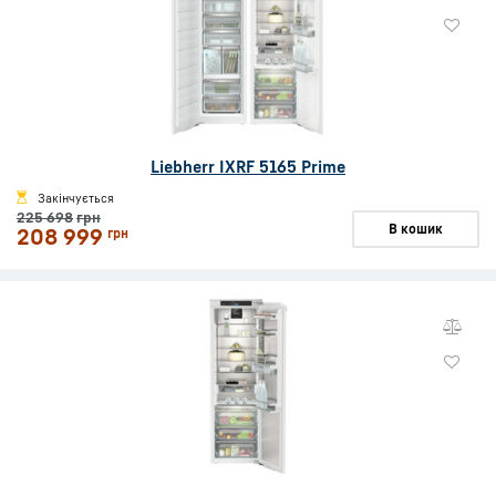
Liebherr IXRF 5165 Prime
Закінчується
225 698
грн
В кошик
208 999
грн