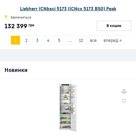
Liebherr ICNbsci 5173 (ICNcx 5173 BS0) Peak
Закінчується
132 399
грн
В кошик
1
2
3
4
5
...
12
все
вперед »
Новинки