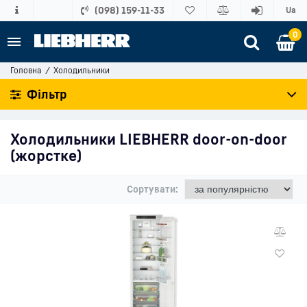
(098) 159-11-33
Ua
0
Головна
Холодильники
Фільтр
Холодильники LIEBHERR
door-on-door
(жорстке)
Сортувати: