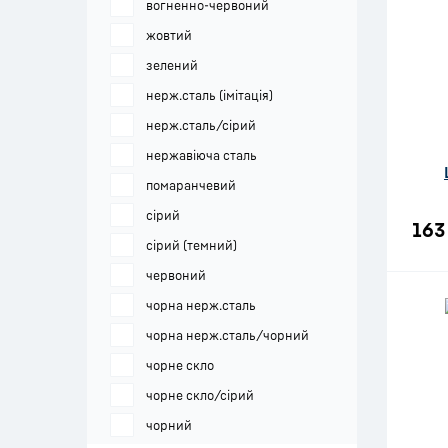
вогненно-червоний
жовтий
зелений
нерж.сталь (імітація)
нерж.сталь/сірий
нержавіюча сталь
помаранчевий
сірий
163
сірий (темний)
червоний
чорна нерж.сталь
чорна нерж.сталь/чорний
чорне скло
чорне скло/сірий
чорний