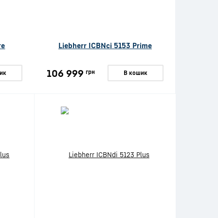
re
Liebherr ICBNci 5153 Prime
106 999
грн
ик
В кошик