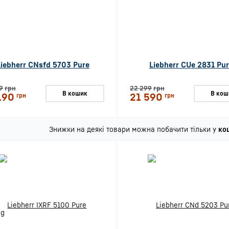
Liebherr CNsfd 5703 Pure
Liebherr CUe 2831 Pu
9
грн
22 299
грн
В кошик
В кош
190
21 590
грн
грн
Знижки на деякі товари можна побачити тільки у
ко