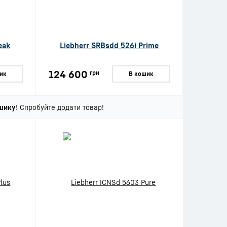
eak
Liebherr SRBsdd 526i Prime
124 600
грн
ик
В кошик
шику
! Спробуйте додати товар!