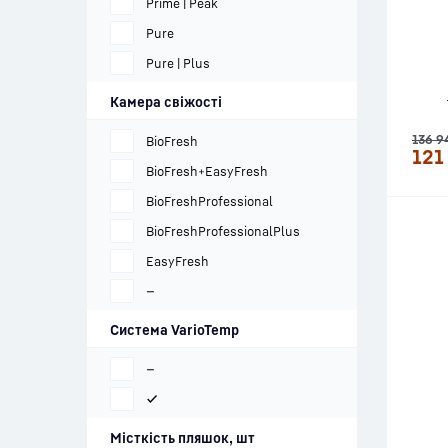
Prime | Peak
Pure
Pure | Plus
Камера свіжості
136 9
BioFresh
121
BioFresh+EasyFresh
BioFreshProfessional
BioFreshProfessionalPlus
EasyFresh
—
Система VarioTemp
—
✔
Місткість пляшок, шт