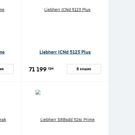
ime
Liebherr ICNd 5123 Plus
71 199
грн
ик
В кошик