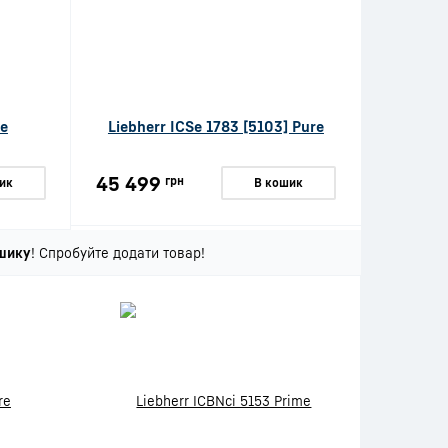
re
Liebherr ICSe 1783 [5103] Pure
45 499
грн
ик
В кошик
шику
! Спробуйте додати товар!