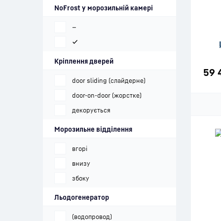
NoFrost у морозильній камері
—
✔
Кріплення дверей
59 
door sliding (слайдерне)
door-on-door (жорстке)
декорується
Морозильне відділення
вгорі
внизу
збоку
Льодогенератор
(водопровод)