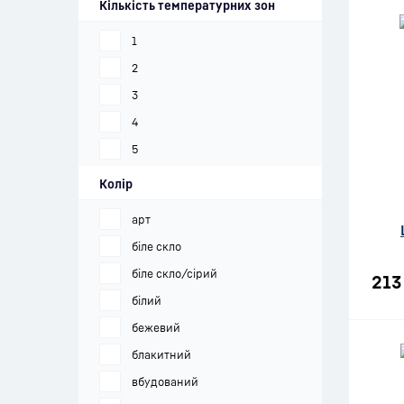
Кількість температурних зон
1
2
3
4
5
Колір
арт
біле скло
біле скло/сірий
213
білий
бежевий
блакитний
вбудований