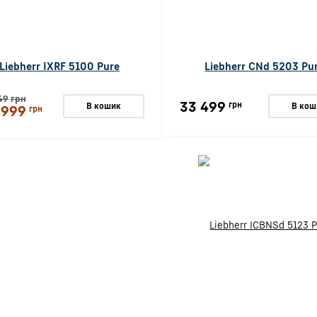
Liebherr IXRF 5100 Pure
Liebherr CNd 5203 Pu
49
грн
33 499
грн
В кошик
В кош
 999
грн