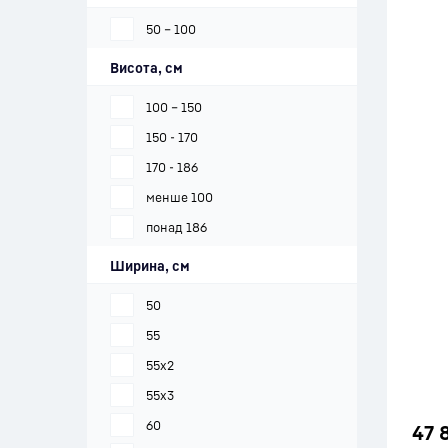
50 – 100
Висота, см
100 – 150
150 - 170
170 - 186
менше 100
понад 186
Ширина, см
50
55
55x2
55x3
60
47 