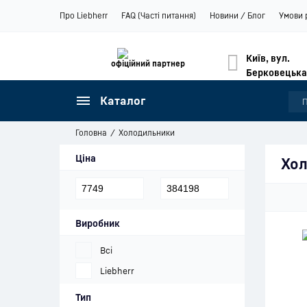
Про Liebherr
FAQ (Часті питання)
Новини / Блог
Умови 
Київ, вул.
офіційний партнер
Берковецька
Каталог
Головна
Холодильники
Ціна
Хол
Виробник
Всі
Liebherr
Тип