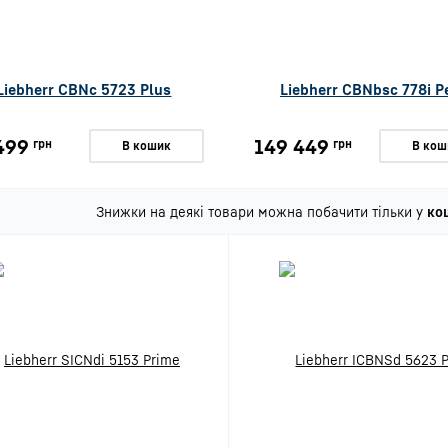
Liebherr CBNc 5723 Plus
Liebherr CBNbsc 778i P
499
149 449
грн
грн
В кошик
В кош
Знижки на деякі товари можна побачити тільки у
ко