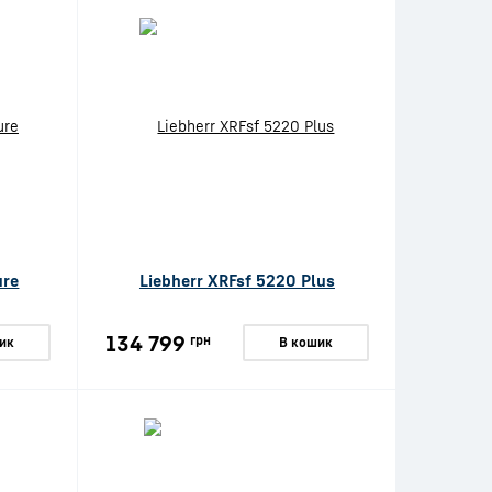
ure
Liebherr XRFsf 5220 Plus
134 799
грн
ик
В кошик