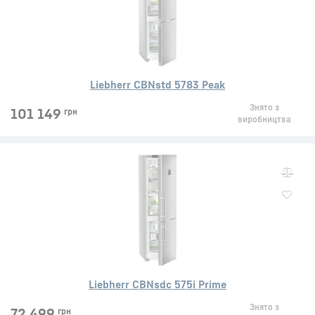
Liebherr CBNstd 5783 Peak
Знято з
101 149
грн
виробництва
Liebherr CBNsdc 575i Prime
Знято з
72 499
грн