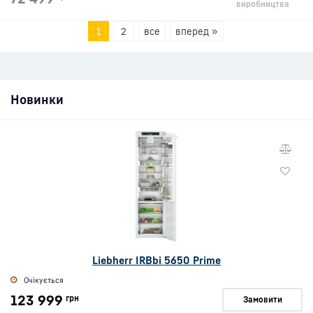
виробництва
1
2
все
вперед »
Новинки
Liebherr IRBbi 5650 Prime
Очікується
123 999
грн
Замовити