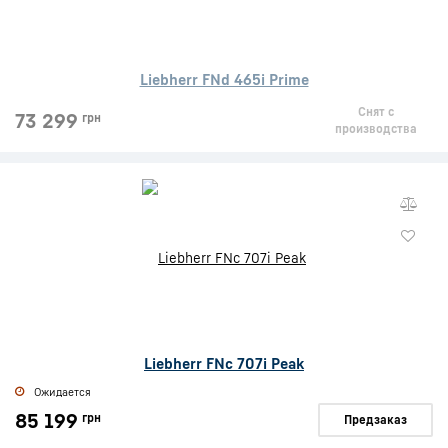
Liebherr FNd 465i Prime
Снят с
73 299
грн
производства
Liebherr FNc 707i Peak
Ожидается
85 199
грн
Предзаказ